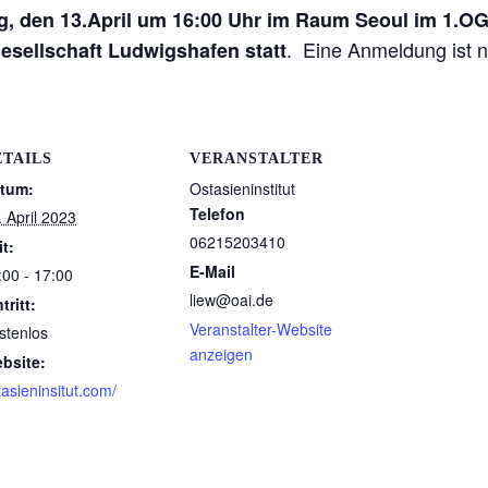
g, den 13.April um 16:00 Uhr im Raum Seoul im 1.OG 
. Eine Anmeldung ist ni
esellschaft Ludwigshafen statt
ETAILS
VERANSTALTER
tum:
Ostasieninstitut
Telefon
. April 2023
06215203410
it:
E-Mail
:00 - 17:00
liew@oai.de
tritt:
Veranstalter-Website
stenlos
anzeigen
bsite:
tasieninsitut.com/