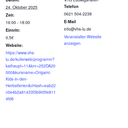
Telefon
24. Oktober 2025
0621 504-2238
Zeit:
E-Mail
16:00 - 18:00
info@vhs-lu.de
Eintritt:
Veranstalter-Website
0,5€
anzeigen
Website:
https://www.vhs-
lu.de/kuferweb/programm?
kathaupt=11&knr=252DA20
000&kursname=Origami-
Kids-in-den-
Herbstferien&cHash=eab22
c0e4b2a81433f3b905fe811
4fd6