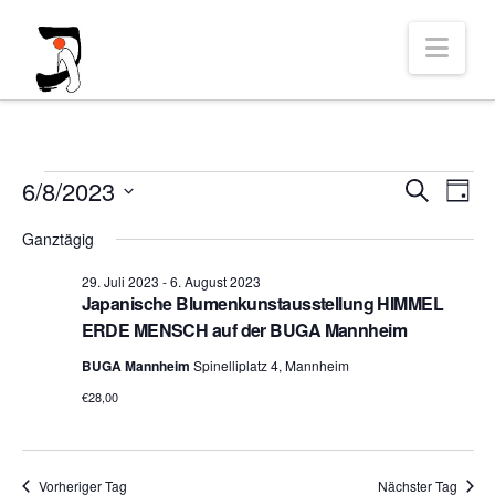
Nav
Veranstaltungen
Vera
Ve
6/8/2023
Suche
Tag
Datum
An
Suc
Ganztägig
für
wählen.
Na
29. Juli 2023
-
6. August 2023
und
Japanische Blumenkunstausstellung HIMMEL
6.
ERDE MENSCH auf der BUGA Mannheim
Ansi
BUGA Mannheim
Spinelliplatz 4, Mannheim
August
Navi
€28,00
2023
Vorheriger Tag
Nächster Tag