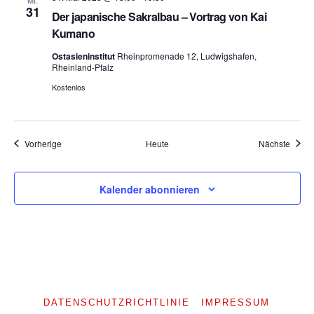
31
Der japanische Sakralbau – Vortrag von Kai
Kumano
Ostasieninstitut
Rheinpromenade 12, Ludwigshafen,
Rheinland-Pfalz
Kostenlos
Veranstaltungen
Veran
Vorherige
Heute
Nächste
Kalender abonnieren
DATENSCHUTZRICHTLINIE
IMPRESSUM