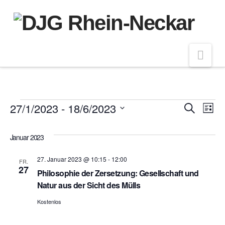
Nav
Veranstaltungen
27/1/2023
 - 
18/6/2023
Veran
Ve
Suche
Liste
Datum
An
Such
wählen.
Januar 2023
Na
und
27. Januar 2023 @ 10:15
-
12:00
FR.
27
Philosophie der Zersetzung: Gesellschaft und
Ansic
Natur aus der Sicht des Mülls
Kostenlos
Navig