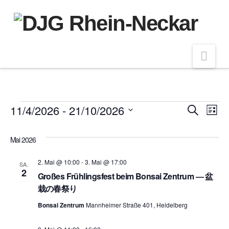
Nav
Veranstaltungen
11/4/2026
 - 
21/10/2026
Veran
Ve
Suche
Liste
Datum
An
Such
wählen.
Mai 2026
Na
und
2. Mai @ 10:00
-
3. Mai @ 17:00
SA.
2
Großes Frühlingsfest beim Bonsai Zentrum ― 盆
Ansic
栽の春祭り
Bonsai Zentrum
Mannheimer Straße 401, Heidelberg
Navig