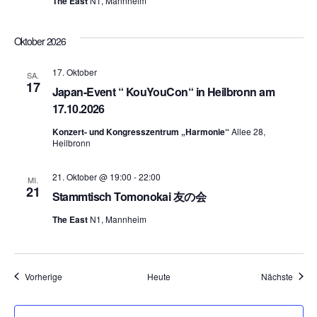
The East
N1, Mannheim
Oktober 2026
17. Oktober
SA.
17
Japan-Event “ KouYouCon“ in Heilbronn am
17.10.2026
Konzert- und Kongresszentrum „Harmonie“
Allee 28,
Heilbronn
21. Oktober @ 19:00
-
22:00
MI.
21
Stammtisch Tomonokai 友の会
The East
N1, Mannheim
Veranstaltungen
Veran
Vorherige
Heute
Nächste