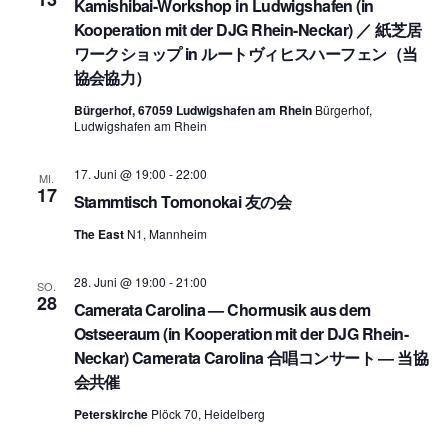
Kamishibai-Workshop in Ludwigshafen (in
Kooperation mit der DJG Rhein-Neckar) ／ 紙芝居
ワークショップ in ルートヴィヒスハーフェン（当
協会協力）
Bürgerhof, 67059 Ludwigshafen am Rhein
Bürgerhof,
Ludwigshafen am Rhein
17. Juni @ 19:00
-
22:00
MI.
17
Stammtisch Tomonokai 友の会
The East
N1, Mannheim
28. Juni @ 19:00
-
21:00
SO.
28
Camerata Carolina — Chormusik aus dem
Ostseeraum (in Kooperation mit der DJG Rhein-
Neckar) Camerata Carolina 合唱コンサート ― 当協
会共催
Peterskirche
Plöck 70, Heidelberg