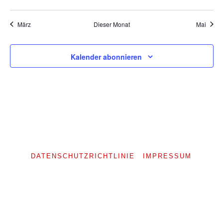
Veranstaltungen
Veranstaltungen
Veranstaltungen
Veranstaltungen
Veranstaltungen
Veranstaltungen
Veranst
März
Dieser Monat
Mai
Kalender abonnieren
DATENSCHUTZRICHTLINIE
IMPRESSUM