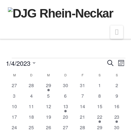
Nav
Veranstaltungen
1/4/2023
Veran
Ve
Suche
Monat
Datum
An
Kalender
M
MONTAG
D
DIENSTAG
M
MITTWOCH
D
DONNERSTAG
F
FREITAG
S
SAMSTAG
S
SONNT
Such
wählen.
0
0
1
0
0
0
0
27
28
29
30
31
1
2
Na
von
und
Veranstaltungen
Veranstaltungen
Veranstaltung
Veranstaltungen
Veranstaltungen
Veranstaltunge
Veranst
0
0
0
0
0
0
0
3
4
5
6
7
8
9
Veranstaltungen
Veranstaltungen
Veranstaltungen
Veranstaltungen
Veranstaltungen
Veranstaltunge
Veranst
Veranstaltungen
Ansic
0
0
0
1
0
0
0
10
11
12
13
14
15
16
Veranstaltungen
Veranstaltungen
Veranstaltungen
Veranstaltung
Veranstaltungen
Veranstaltungen
Veranst
0
0
0
0
0
1
2
17
18
19
20
21
22
23
Navig
Veranstaltungen
Veranstaltungen
Veranstaltungen
Veranstaltungen
Veranstaltungen
Veranstaltung
Veransta
0
0
0
0
0
0
0
24
25
26
27
28
29
30