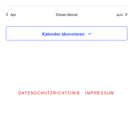
Veranstaltungen
Veranstaltungen
Veranstaltungen
Veranstaltungen
Veranstaltungen
Veranstaltungen
Veranst
Apr.
Dieser Monat
Juni
Kalender abonnieren
DATENSCHUTZRICHTLINIE
IMPRESSUM