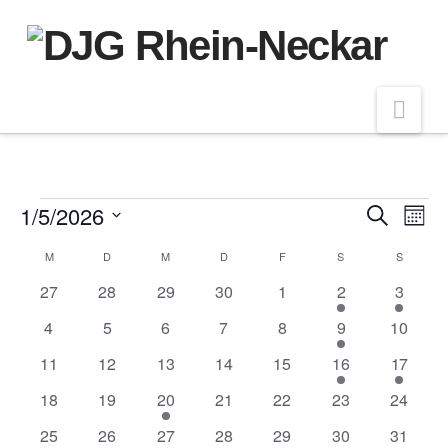
Nav
Veranstaltungen
1/5/2026
Veran
Ve
Suche
Monat
Datum
An
Kalender
M
MONTAG
D
DIENSTAG
M
MITTWOCH
D
DONNERSTAG
F
FREITAG
S
SAMSTAG
S
SONNT
Such
wählen.
0
0
0
0
0
1
1
27
28
29
30
1
2
3
Na
von
und
Veranstaltungen
Veranstaltungen
Veranstaltungen
Veranstaltungen
Veranstaltungen
Veranstaltung
Veranst
0
0
0
0
0
1
0
4
5
6
7
8
9
10
Veranstaltungen
Veranstaltungen
Veranstaltungen
Veranstaltungen
Veranstaltungen
Veranstaltung
Veranst
Veranstaltungen
Ansic
0
0
0
0
0
1
1
11
12
13
14
15
16
17
Veranstaltungen
Veranstaltungen
Veranstaltungen
Veranstaltungen
Veranstaltungen
Veranstaltung
Veransta
0
0
1
0
0
0
0
18
19
20
21
22
23
24
Navig
Veranstaltungen
Veranstaltungen
Veranstaltung
Veranstaltungen
Veranstaltungen
Veranstaltungen
Veranst
0
0
0
0
0
0
0
25
26
27
28
29
30
31